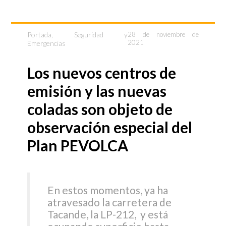
Portada
,
Seguridad y
28 de noviembre de
2021
Emergencias
Los nuevos centros de
emisión y las nuevas
coladas son objeto de
observación especial del
Plan PEVOLCA
En estos momentos, ya ha
atravesado la carretera de
Tacande, la LP-212, y está