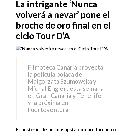
La intrigante ‘Nunca
volverá a nevar’ pone el
broche de oro final en el
ciclo Tour D’A
Filmoteca Canaria proyecta
la película polaca de
Malgorzata Szumowska y
Michal Englert esta semana
en Gran Canaria y Tenerife
y la próxima en
Fuerteventura
El misterio de un masajista con un don único