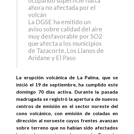
ocupando superficie hasta
ahora no afectada por el
volcán
La DGSE ha emitido un
aviso sobre calidad del aire
muy desfavorable por SO2
que afecta a los municipios
de Tazacorte, Los Llanos de
Aridane y El Paso
La erupción volcánica de La Palma, que se
inició el 19 de septiembre, ha cumplido este
domingo 70 días activa. Durante la pasada
madrugada se registró la apertura de nuevos
centros de emisión en el sector noreste del
cono volcánico, con emisión de coladas en
dirección al noroeste cuyos frentes avanzan
sobre terreno que no habían sido afectados