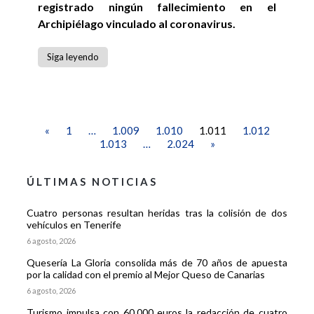
registrado ningún fallecimiento en el
Archipiélago vinculado al coronavirus.
Siga leyendo
«
1
…
1.009
1.010
1.011
1.012
1.013
…
2.024
»
ÚLTIMAS NOTICIAS
Cuatro personas resultan heridas tras la colisión de dos
vehículos en Tenerife
6 agosto, 2026
Quesería La Gloria consolida más de 70 años de apuesta
por la calidad con el premio al Mejor Queso de Canarias
6 agosto, 2026
Turismo impulsa con 60.000 euros la redacción de cuatro